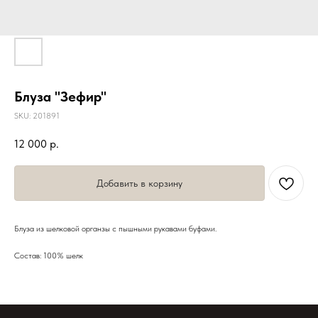
Блуза "Зефир"
SKU:
201891
12 000
р.
Добавить в корзину
Блуза из шелковой органзы с пышными рукавами буфами.
Состав: 100% шелк