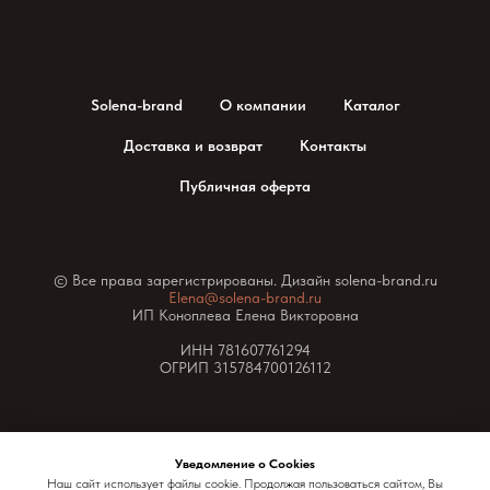
Solena-brand
О компании
Каталог
Доставка и возврат
Контакты
Публичная оферта
© Все права зарегистрированы. Дизайн solena-brand.ru
Elena@solena-brand.ru
ИП Коноплева Елена Викторовна
ИНН 781607761294
ОГРИП 315784700126112
Уведомление о Cookies
Наш сайт использует файлы cookie. Продолжая пользоваться сайтом, Вы