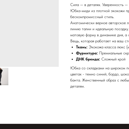
Сила — в деталях. Уверенность —
Юбка-миди из плотной экокожи пр
бескомпромиссный стиль.
Анатомически верное авторское л
линию талии и идеальную посадку
матовую форму в динамике дня, а
Вещь, которая работает на ваш ст
Ткань:
Экокожа класса люкс (м
Фурнитура:
Премиальные скр
ДНК бренда:
Сложный крой
Юбка со складками на широком по
цветах - темно синий, бордо, шок
банта. Женственный образ с любы
деталям.