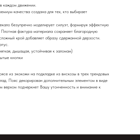
 в каждом движении.
емиум-качества создана для тех, кто выбирает
екало безупречно моделирует силуэт, формируя эффектную
. Плотная фактура материала сохраняет благородную
 сложный крой добавляет образу сдержанной дерзости.
атус.
ягкая, дышащая, устойчивая к заломам)
ытые кнопки
ясе из экокожи на подкладке из вискозы в трех трендовых
олад. Пояс декорирован дополнительным элементом в виде
м верхом подчеркнет Вашу утонченность и внимание к