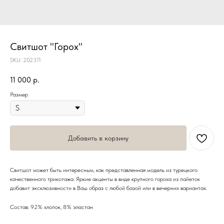
Свитшот "Горох"
SKU:
202311
11 000
р.
Размер
Добавить в корзину
Свитшот может быть интересным, как представленная модель из турецкого
качественного трикотажа. Яркие акценты в виде крупного гороха из пайеток
добавит эксклюзивности в Ваш образ с любой базой или в вечерних вариантах.
Состав: 92% хлопок, 8% эластан