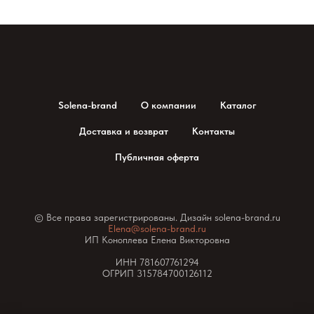
Solena-brand
О компании
Каталог
Доставка и возврат
Контакты
Публичная оферта
© Все права зарегистрированы. Дизайн solena-brand.ru
Elena@solena-brand.ru
ИП Коноплева Елена Викторовна
ИНН 781607761294
ОГРИП 315784700126112