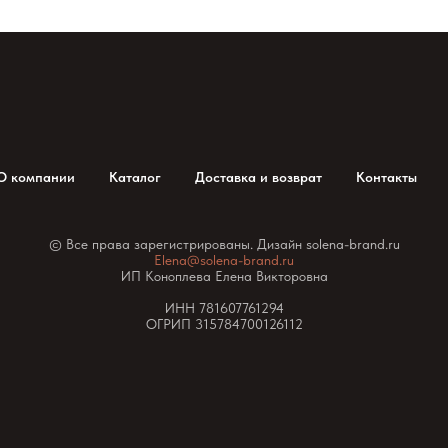
О компании
Каталог
Доставка и возврат
Контакты
© Все права зарегистрированы. Дизайн solena-brand.ru
Elena@solena-brand.ru
ИП Коноплева Елена Викторовна
ИНН 781607761294
ОГРИП 315784700126112