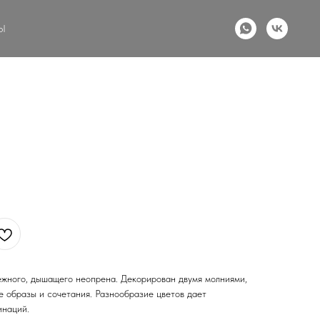
Ы
нежного, дышащего неопрена. Декорирован двумя молниями,
е образы и сочетания. Разнообразие цветов дает
инаций.